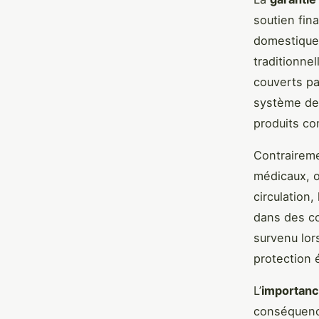
soutien fin
domestiques
traditionne
couverts par
système de 
produits co
Contraireme
médicaux, o
circulation
dans des co
survenu lors
protection 
L’
importan
conséquence