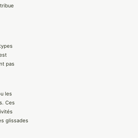
tribue
 types
est
ont pas
u les
s. Ces
vités
es glissades