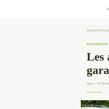
A
Accueil
›
Assur
ASSURANCE
Les 
gara
Aya — 6 févri