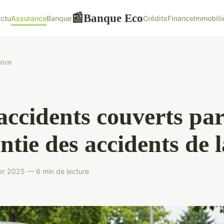
Banque Eco
📰
ctu
Assurance
Banque
Crédits
Finance
Immobili
ance
accidents couverts par
ntie des accidents de l
er 2025 — 6 min de lecture