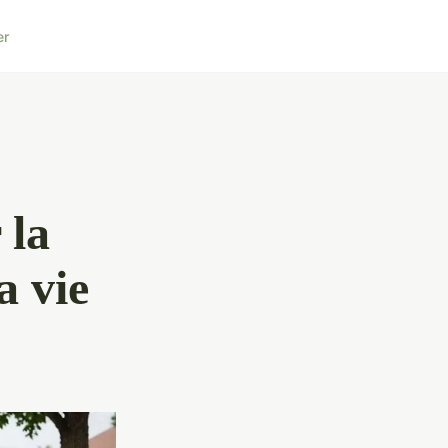
er
 la
a vie