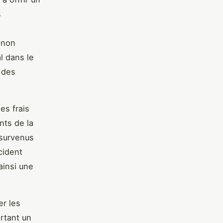
s
s non
l dans le
 des
es frais
nts de la
 survenus
cident
ainsi une
er les
rtant un