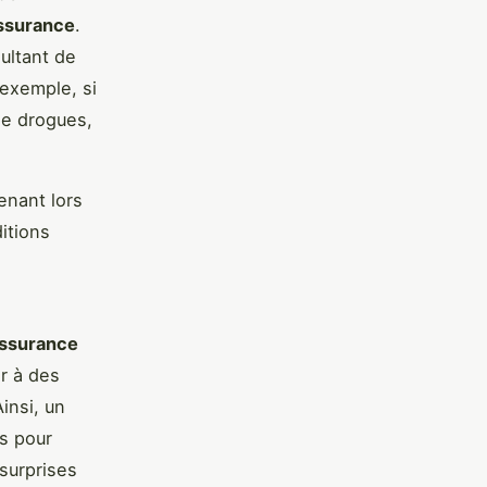
ssurance
.
ultant de
 exemple, si
 de drogues,
enant lors
itions
ssurance
r à des
insi, un
es pour
 surprises