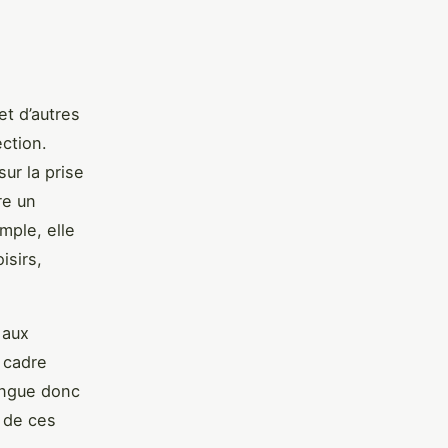
et d’autres
ection.
ur la prise
re un
mple, elle
isirs,
 aux
n cadre
tingue donc
 de ces