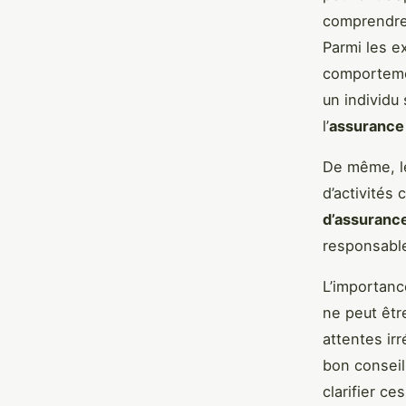
comprendr
Parmi les e
comportem
un individu 
l’
assurance
De même, le
d’activités
d’assuranc
responsable
L’importanc
ne peut êtr
attentes irr
bon conseil
clarifier c