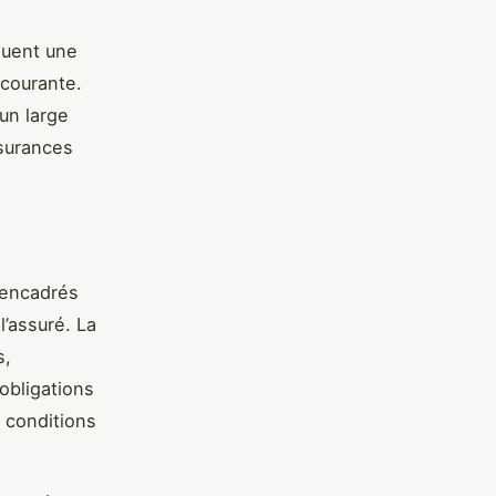
luent une
 courante.
 un large
ssurances
encadrés
’assuré. La
s,
obligations
s conditions