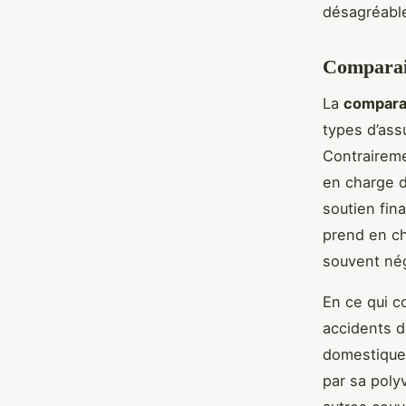
désagréables
Comparais
La
compara
types d’ass
Contraireme
en charge d
soutien fin
prend en ch
souvent nég
En ce qui c
accidents d
domestique 
par sa poly