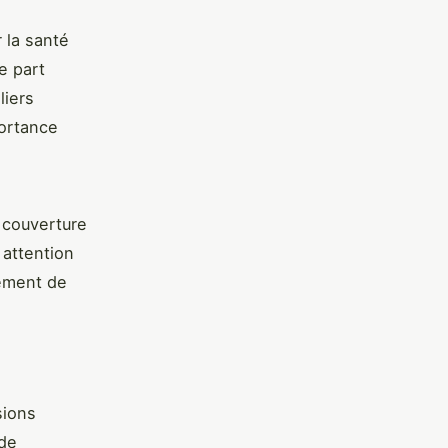
r la santé
e part
liers
portance
 couverture
 attention
lement de
sions
 de