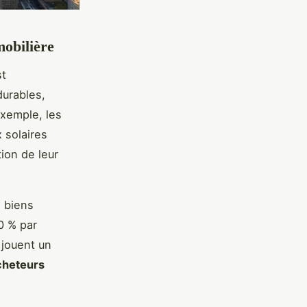
mobilière
st
durables,
exemple, les
solaires
ion de leur
s biens
0 % par
 jouent un
cheteurs