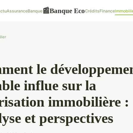
Banque Eco
📰
ctu
Assurance
Banque
Crédits
Finance
Immobili
lier
ment le développeme
ble influe sur la
risation immobilière :
yse et perspectives