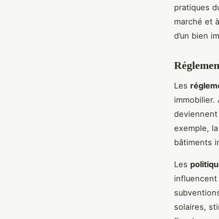
pratiques d
marché et 
d’un bien im
Réglement
Les
réglem
immobilier.
deviennent 
exemple, la
bâtiments i
Les
politi
influencent
subventions
solaires, s