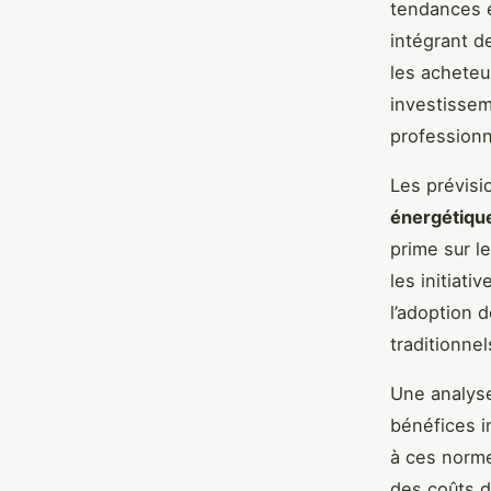
tendances 
intégrant d
les acheteu
investissem
professionn
Les prévisi
énergétiqu
prime sur le
les initiat
l’adoption 
traditionnel
Une analyse
bénéfices i
à ces norme
des coûts d’