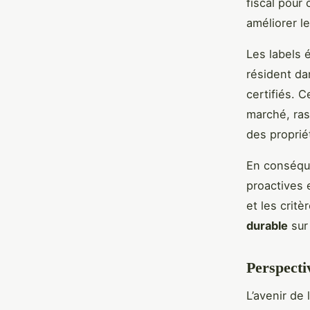
fiscal pour
améliorer l
Les labels 
résident d
certifiés. 
marché, ras
des proprié
En conséque
proactives 
et les critè
durable
sur 
Perspecti
L’avenir de 