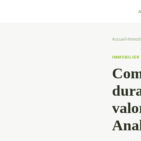
A
Accueil
›
Immobi
IMMOBILIER
Com
dura
valo
Anal