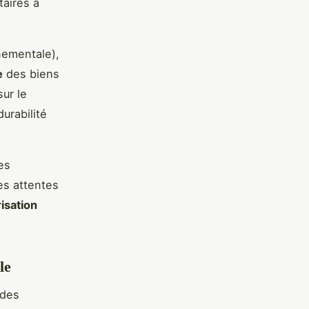
taires à
nementale),
e
des biens
ur le
urabilité
es
es attentes
risation
le
 des