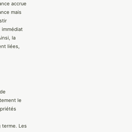
ance accrue
dance mais
tir
t immédiat
nsi, la
nt liées,
 de
ctement le
priétés
g terme. Les