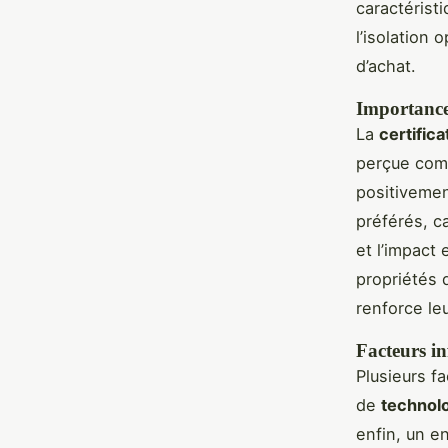
caractérist
l’isolation
d’achat.
Importance 
La
certific
perçue comm
positivemen
préférés, c
et l’impact
propriétés 
renforce leu
Facteurs in
Plusieurs f
de
technol
enfin, un e