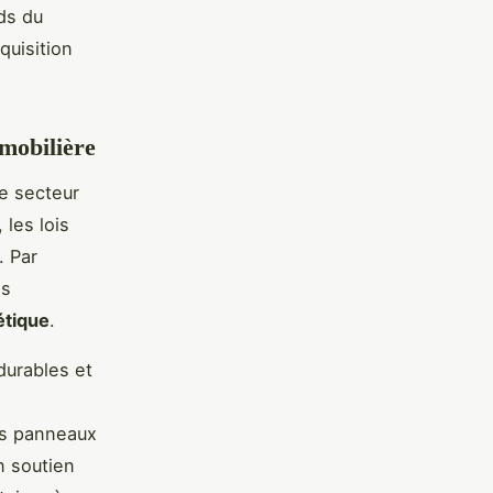
ds du
cquisition
mmobilière
e secteur
les lois
. Par
es
étique
.
durables et
es panneaux
n soutien