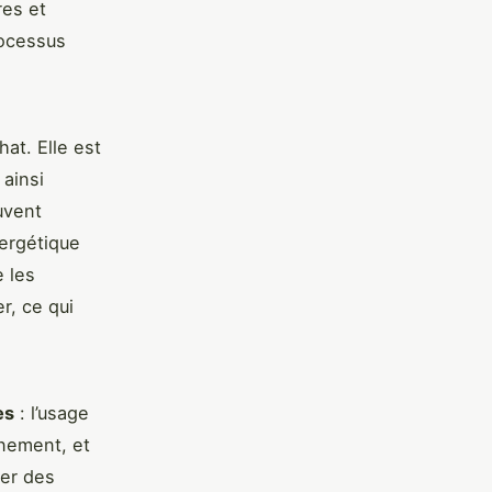
res et
rocessus
hat. Elle est
 ainsi
uvent
nergétique
 les
r, ce qui
es
: l’usage
nnement, et
ter des