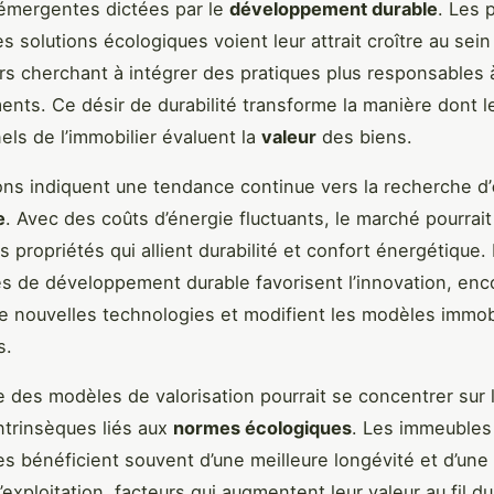
émergentes dictées par le
développement durable
. Les 
es solutions écologiques voient leur attrait croître au sei
rs cherchant à intégrer des pratiques plus responsables 
ents. Ce désir de durabilité transforme la manière dont l
els de l’immobilier évaluent la
valeur
des biens.
ons indiquent une tendance continue vers la recherche d’
e
. Avec des coûts d’énergie fluctuants, le marché pourrait
s propriétés qui allient durabilité et confort énergétique. P
ives de développement durable favorisent l’innovation, en
de nouvelles technologies et modifient les modèles immob
s.
 des modèles de valorisation pourrait se concentrer sur 
ntrinsèques liés aux
normes écologiques
. Les immeubles
s bénéficient souvent d’une meilleure longévité et d’une
exploitation, facteurs qui augmentent leur valeur au fil d