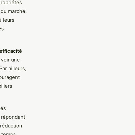
propriétés
n du marché,
à leurs
es
efficacité
 voir une
ar ailleurs,
couragent
iliers
les
 répondant
 réduction
u temps.