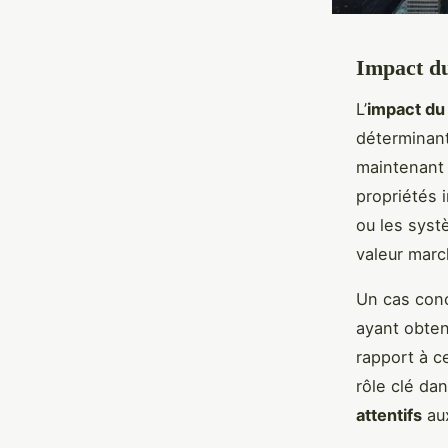
Impact du
L’
impact du
déterminant
maintenant 
propriétés 
ou les syst
valeur mar
Un cas concr
ayant obten
rapport à c
rôle clé da
attentifs
aux