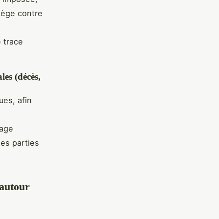
otège contre
 trace
les (décès,
ues, afin
gage
les parties
 autour