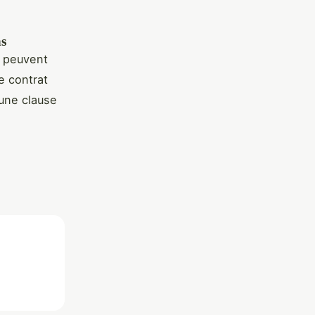
ns
r peuvent
e contrat
 une clause