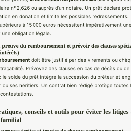
ulaire n° 2,626 ou auprès d’un notaire. Un prêt déclaré pr
ication en donation et limite les possibles redressements.
upérieurs à 15 000 euros nécessitent impérativement une
st une obligation légale.
a preuve du remboursement et prévoir des clauses spécia
intérêts)
mboursement
doit être justifié par des virements ou chèq
a traçabilité. Prévoyez des clauses en cas de décès ou de
: le solde du prêt intègre la succession du prêteur et en
r ou ses héritiers. Un contrat bien rédigé protège toutes 
 contestations.
tiques, conseils et outils pour éviter les litiges
familial
 preuves écrites et tracées de chaque remboursement