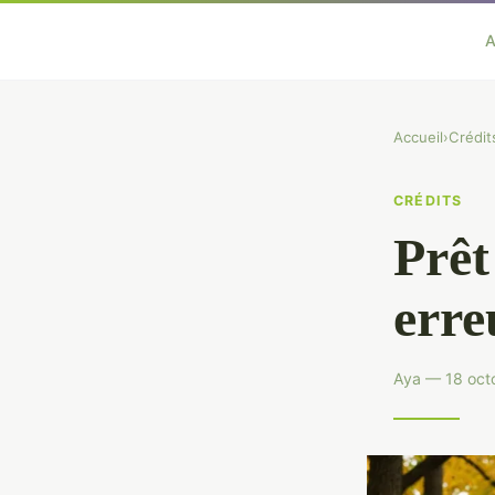
A
Accueil
›
Crédit
CRÉDITS
Prêt 
erre
Aya — 18 oct