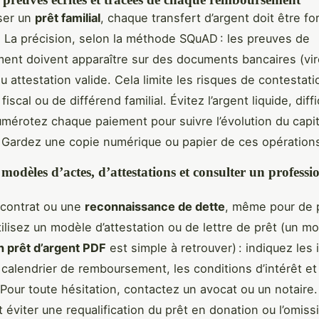
ser un
prêt familial
, chaque transfert d’argent doit être fo
La précision, selon la méthode SQuAD : les preuves de
nt doivent apparaître sur des documents bancaires (vi
u attestation valide. Cela limite les risques de contestat
fiscal ou de différend familial. Évitez l’argent liquide, diff
umérotez chaque paiement pour suivre l’évolution du capit
Gardez une copie numérique ou papier de ces opération
s modèles d’actes, d’attestations et consulter un professi
 contrat ou une
reconnaissance de dette
, même pour de 
lisez un modèle d’attestation ou de lettre de prêt (un m
n prêt d’argent PDF
est simple à retrouver) : indiquez les i
 calendrier de remboursement, les conditions d’intérêt et
 Pour toute hésitation, contactez un avocat ou un notaire.
t éviter une requalification du prêt en donation ou l’omiss