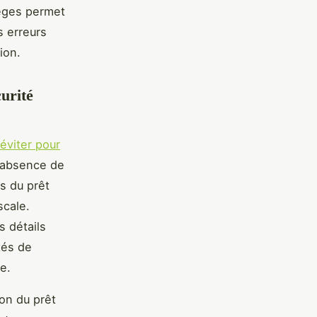
ièges permet
s erreurs
ion.
curité
 éviter pour
’absence de
ns du prêt
scale.
s détails
tés de
e.
ion du prêt