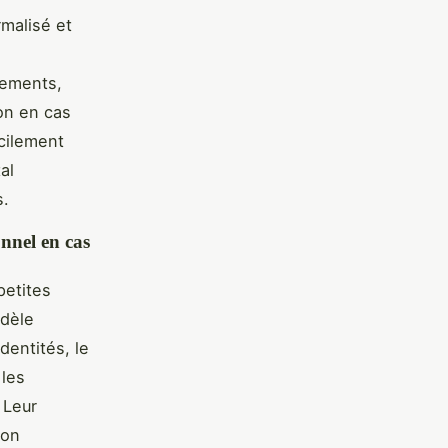
rmalisé et
rements,
ion en cas
icilement
al
s.
onnel en cas
petites
odèle
dentités, le
 les
 Leur
ion