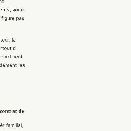
nt
ents, voire
figure pas
teur, la
rtout si
ccord peut
ablement les
contrat de
t familial,