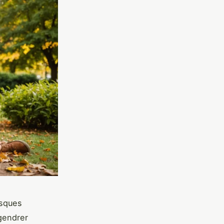
isques
ngendrer