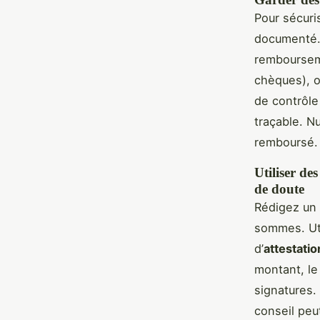
Pour sécuri
documenté. 
rembourseme
chèques), o
de contrôle 
traçable. N
remboursé. 
Utiliser de
de doute
Rédigez un
sommes. Uti
d’
attestatio
montant, le
signatures.
conseil peu