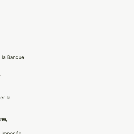
r la Banque
r
er la
res,
 imposée,