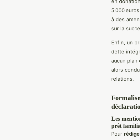
en donation
5 000 euros
à des amen
sur la succ
Enfin, un pr
dette intégr
aucun plan 
alors condu
relations.
Formaliser
déclarati
Les mention
prêt famili
Pour
rédige