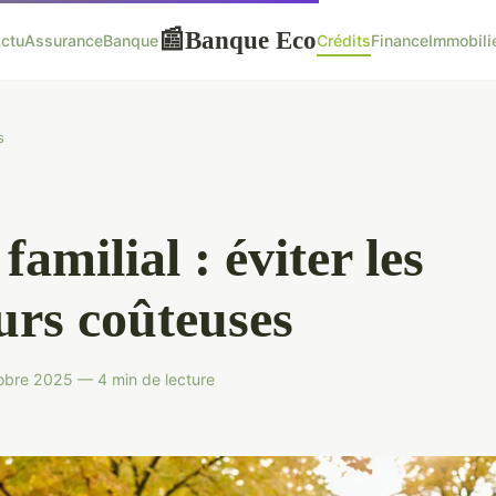
Banque Eco
📰
ctu
Assurance
Banque
Crédits
Finance
Immobili
s
familial : éviter les
urs coûteuses
obre 2025 — 4 min de lecture