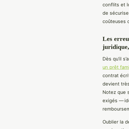
conflits et
de sécuriser
coûteuses qu
Les erreur
juridique,
Dès qu’il s
un prêt fami
contrat écr
devient très
Notez que s
exigés — id
rembourseme
Oublier la d