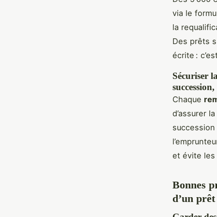
via le form
la requalif
Des prêts s
écrite : c’e
Sécuriser l
succession, 
Chaque
re
d’assurer l
succession 
l’emprunteu
et évite les
Bonnes pra
d’un prêt 
Garder des