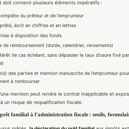
 doit contenir plusieurs éléments impératifs :
 complète du prêteur et de l’emprunteur
rêté, écrit en chiffres et en lettres
mise à disposition des fonds
s de remboursement (durée, calendrier, versements)
térêt (le cas échéant, sans dépasser le taux d’usure fixé pa
e)
e(s) des parties et mention manuscrite de l’emprunteur pou
ment à rembourser
’une mention peut rendre le contrat inapplicable et expos
à un risque de requalification fiscale.
prêt familial à l’administration fiscale : seuils, formulai
euros prêtés,
la déclaration du prêt familial
aux impôts est