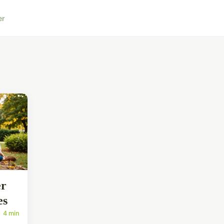
er
er
es
4 min