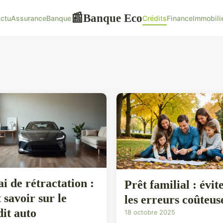
Banque Eco
📰
ctu
Assurance
Banque
Crédits
Finance
Immobili
ai de rétractation :
Prêt familial : évit
 savoir sur le
les erreurs coûteus
dit auto
18 octobre 2025