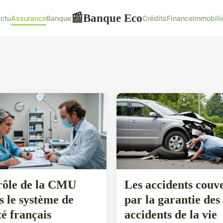
Banque Eco
📰
ctu
Assurance
Banque
Crédits
Finance
Immobili
rôle de la CMU
Les accidents couv
s le système de
par la garantie des
té français
accidents de la vie