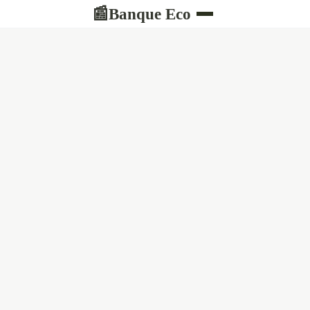
Banque Eco
📰